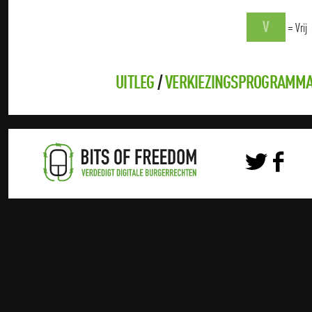
V
= Vrij
UITLEG
/
VERKIEZINGSPROGRAMMA