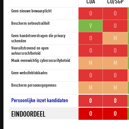
CDA
CU/SGP
Geen nieuwe bewaarplicht
O
O
Bescherm netneutraliteit
V
O
Geen handelsverdragen die privacy
O
M
schenden
Vooruitstrevend en open
O
O
auteursrechtbeleid
Maak evenwichtig cybersecuritybeleid
M
M
Geen websiteblokkades
O
O
Bescherm persoonsgegevens
M
M
Persoonlijke inzet kandidaten
0
0
EINDOORDEEL
O
O